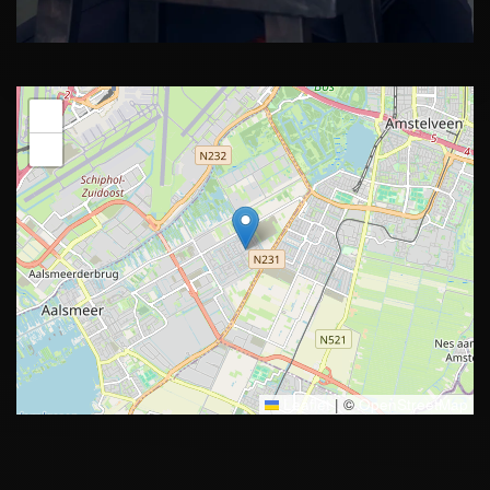
+
−
Leaflet
|
©
OpenStreetMap