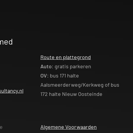
med
Route en plattegrond
Auto
: gratis parkeren
OV
: bus 171 halte
2
Aalsmeerderweg/Kerkweg of bus
ltancy.nl
172 halte Nieuw Oosteinde
te
Algemene Voorwaarden