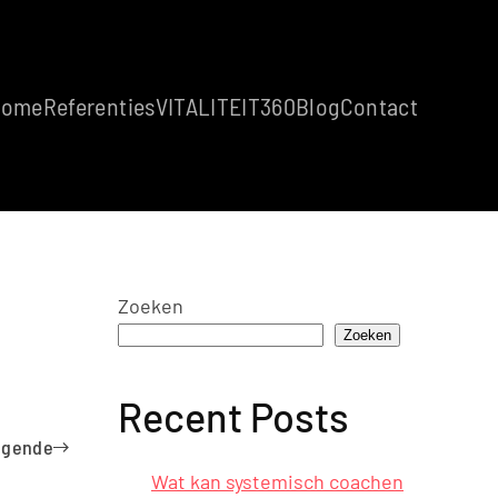
Home
Referenties
VITALITEIT360
Blog
Contact
Zoeken
Zoeken
Recent Posts
lgende
Wat kan systemisch coachen