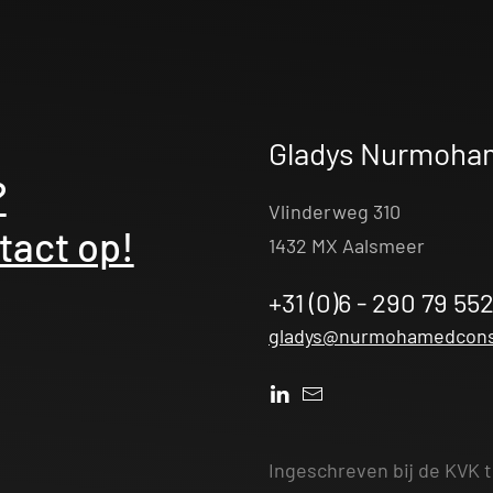
Gladys Nurmoha
?
Vlinderweg 310
act op!
1432 MX Aalsmeer
+31 (0)6 - 290 79 55
gladys@nurmohamedconsu
Ingeschreven bij de KVK 